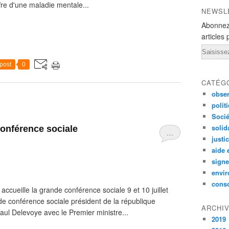
ffre d'une maladie mentale...
NEWSL
Abonnez
articles 
Email
post
0
CATÉG
obser
polit
Socié
solid
conférence sociale
…
justi
aide 
signe
envi
conso
cueille la grande conférence sociale 9 et 10 juillet
e conférence sociale président de la république
ARCHI
aul Delevoye avec le Premier ministre...
2019