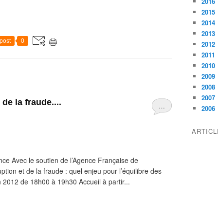
2016
2015
2014
2013
post
0
2012
2011
2010
2009
2008
2007
de la fraude....
…
2006
ARTIC
ce Avec le soutien de l’Agence Française de
ion et de la fraude : quel enjeu pour l’équilibre des
n 2012 de 18h00 à 19h30 Accueil à partir...