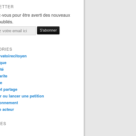
ETTER
-vous pour être averti des nouveaux
publiés.
ORIES
vatoirecitoyen
ique
té
arite
ce
et partage
r ou lancer une petition
ronnement
 acteur
VES