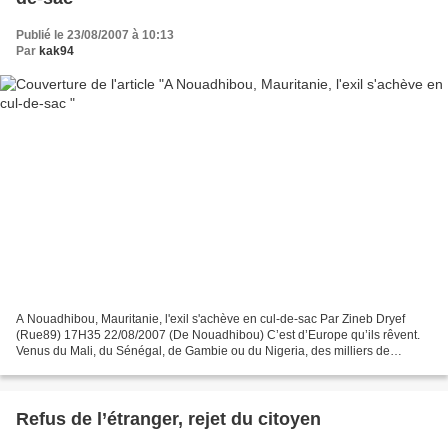
Publié le 23/08/2007 à 10:13
Par
kak94
A Nouadhibou, Mauritanie, l'exil s'achève en cul-de-sac Par Zineb Dryef
(Rue89) 17H35 22/08/2007 (De Nouadhibou) C’est d’Europe qu’ils rêvent.
Venus du Mali, du Sénégal, de Gambie ou du Nigeria, des milliers de
migrants se pressent toujours à Nouadhibou,...
Refus de l’étranger, rejet du citoyen