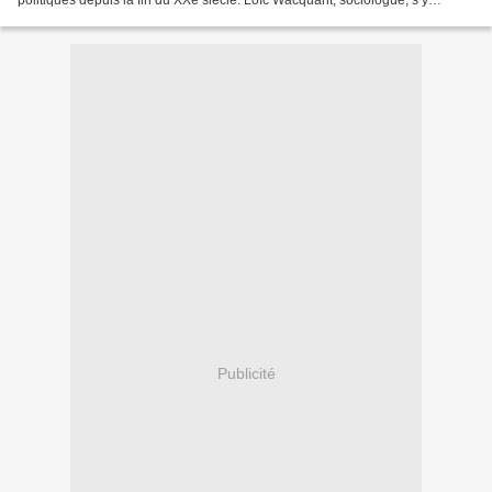
politiques depuis la fin du XXe siècle. Loïc Wacquant, sociologue, s’y
attaque dans cet ouvrage en cherchant...
Publicité