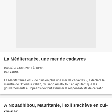
La Méditerranée, une mer de cadavres
Publié le 24/08/2007 à 10:06
Par
kak94
La Méditerranée est « de plus en plus une mer de cadavres », a déclaré le
ministre de l'Intérieur italien, Giuliano Amato, tout en ajoutant que les
gouvernements européens devront assumer la responsabilité de ce trafic
criminel, s'ils ne sont pas capables...
A Nouadhibou, Mauritanie, l'exil s'achève en cul-
de-sac