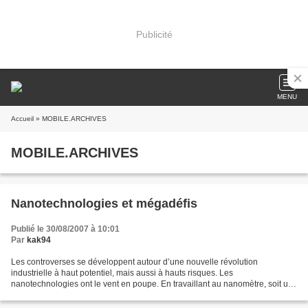
Publicité
MENU
Accueil
» MOBILE.ARCHIVES
MOBILE.ARCHIVES
Nanotechnologies et mégadéfis
Publié le 30/08/2007 à 10:01
Par
kak94
Les controverses se développent autour d’une nouvelle révolution
industrielle à haut potentiel, mais aussi à hauts risques. Les
nanotechnologies ont le vent en poupe. En travaillant au nanomètre, soit un
milliardième de mètre, 30 000 fois moins que le...