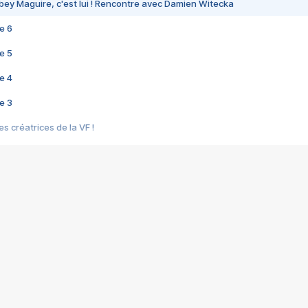
bey Maguire, c'est lui ! Rencontre avec Damien Witecka
e 6
e 5
e 4
e 3
s créatrices de la VF !
e 2
e 1
e Mektoub My Love arrive enfin ! Rencontre avec Shaïn Boumedine et Sal
i : après Toni en famille
elle réalise le bouleversant Dites lui que je l'aime
ais ! Rencontre autour de Vie privée de Rebecca Zlotowski
 de Marguerite, Grave... Rencontre avec Ella Rumpf