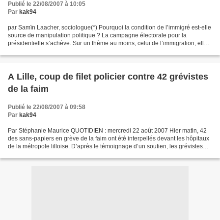
Publié le 22/08/2007 à 10:05
Par
kak94
par Samïn Laacher, sociologue(*) Pourquoi la condition de l’immigré est-elle
source de manipulation politique ? La campagne électorale pour la
présidentielle s’achève. Sur un thème au moins, celui de l’immigration, elle
n’a pas ressemblé aux précédentes....
A Lille, coup de filet policier contre 42 grévistes
de la faim
Publié le 22/08/2007 à 09:58
Par
kak94
Par Stéphanie Maurice QUOTIDIEN : mercredi 22 août 2007 Hier matin, 42
des sans-papiers en grève de la faim ont été interpellés devant les hôpitaux
de la métropole lilloise. D’après le témoignage d’un soutien, les grévistes
n’ont pas opposé de résistance....