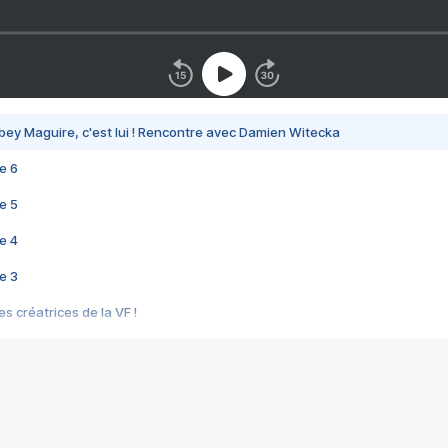
bey Maguire, c'est lui ! Rencontre avec Damien Witecka
e 6
e 5
e 4
e 3
s créatrices de la VF !
e 2
e 1
e Mektoub My Love arrive enfin ! Rencontre avec Shaïn Boumedine et Sal