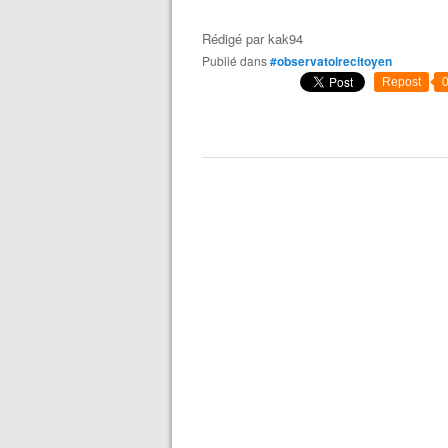
Rédigé par
kak94
Publié dans
#observatoirecitoyen
Repost