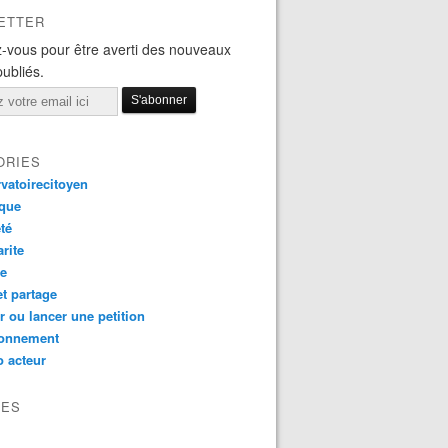
ETTER
-vous pour être averti des nouveaux
publiés.
ORIES
vatoirecitoyen
ique
té
arite
ce
et partage
r ou lancer une petition
ronnement
 acteur
VES