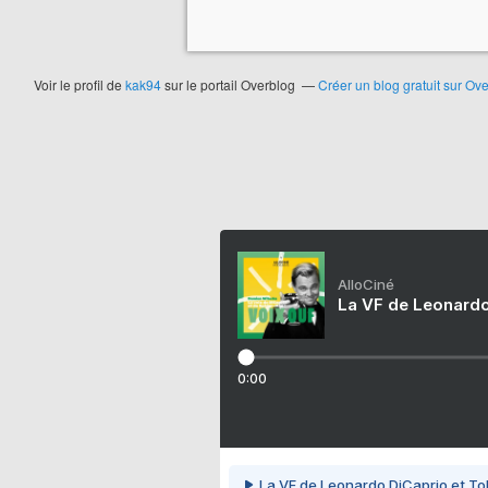
Voir le profil de
kak94
sur le portail Overblog
Créer un blog gratuit sur Ov
AlloCiné
La VF de Leonardo
0:00
La VF de Leonardo DiCaprio et To