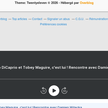
Theme: Twentyeleven © 2026 -
Hébergé par
Overblog
erblog
Top articles
Contact
Signaler un abus
C.G.U.
Rémunération 
Préférences cookies
 DiCaprio et Tobey Maguire, c'est lui ! Rencontre avec Dam
bey Maguire, c'est lui ! Rencontre avec Damien Witecka