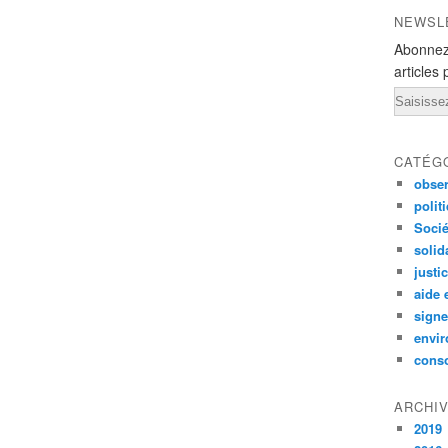
NEWSL
Abonnez
articles 
Email
CATÉG
obser
polit
Socié
solid
justi
aide 
signe
envi
conso
ARCHI
2019