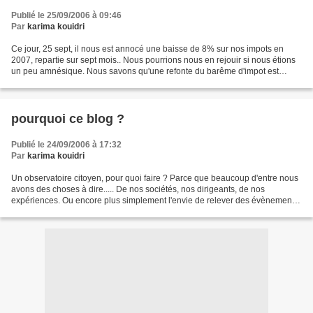
Publié le 25/09/2006 à 09:46
Par
karima kouidri
Ce jour, 25 sept, il nous est annocé une baisse de 8% sur nos impots en
2007, repartie sur sept mois.. Nous pourrions nous en rejouir si nous étions
un peu amnésique. Nous savons qu'une refonte du barême d'impot est
intervenue pour 2006. Et se repartie...
pourquoi ce blog ?
Publié le 24/09/2006 à 17:32
Par
karima kouidri
Un observatoire citoyen, pour quoi faire ? Parce que beaucoup d'entre nous
avons des choses à dire..... De nos sociétés, nos dirigeants, de nos
expériences. Ou encore plus simplement l'envie de relever des évènements
qui nous marquent par leur caractère...