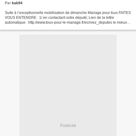
Par
kak94
Suite à l’exceptionnelle mobilisation de dimanche Mariage pour tous FAITES
VOUS ENTENDRE : 1/ en contactant votre député; Lien de la lettre
automatique : http://www.tous-pour-le-mariage.fr/ecrivez_deputes le mieux
est de compléter la lettre choisie en...
Publicité