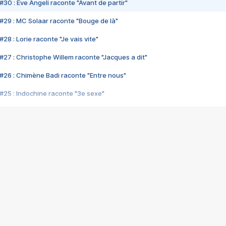
#30 : Eve Angeli raconte "Avant de partir"
#29 : MC Solaar raconte "Bouge de là"
28 : Lorie raconte "Je vais vite"
#27 : Christophe Willem raconte "Jacques a dit"
#26 : Chimène Badi raconte "Entre nous"
#25 : Indochine raconte "3e sexe"
#24 : Zaho raconte "C'est chelou"
#23 : Patrick Bruel raconte "Au café des délices"
#22 : Kyo raconte "Le chemin"
#21 : Nolwenn Leroy raconte "Cassé"
#20 : Patrick Hernandez raconte "Born to be alive"
#19 : Lorie raconte "Près de moi"
#18 : Michael Jones raconte "A nos actes manqués" (avec Jean-Jacque