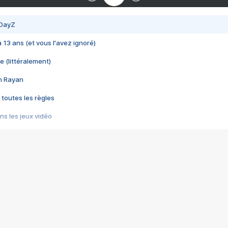
 DayZ
 a 13 ans (et vous l'avez ignoré)
e (littéralement)
im Rayan
 toutes les règles
s les jeux vidéo
us choquant de Rockstar ? - Le scandale BULLY
e plus moche de Steam
du RÊVE tourne au CAUCHEMAR
pendant 8 heures
it… à tort
umiliés par un jeu vidéo