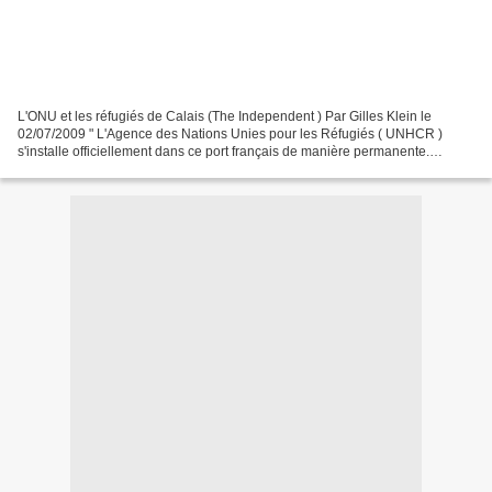
L'ONU et les réfugiés de Calais (The Independent ) Par Gilles Klein le
02/07/2009 " L'Agence des Nations Unies pour les Réfugiés ( UNHCR )
s'installe officiellement dans ce port français de manière permanente.
L'agence aidera les migrants, les réfugiés...