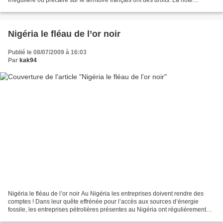
irrégulière ou précaire sur le territoire français ont des droits. La note
pratique « Sans-papiers mais pas sans...
Nigéria le fléau de l’or noir
Publié le 08/07/2009 à 16:03
Par
kak94
Nigéria le fléau de l’or noir Au Nigéria les entreprises doivent rendre des
comptes ! Dans leur quête effrénée pour l’accès aux sources d’énergie
fossile, les entreprises pétrolières présentes au Nigéria ont régulièrement
fait fi du respect de l’environnement...