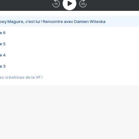
bey Maguire, c'est lui ! Rencontre avec Damien Witecka
e 6
e 5
e 4
e 3
s créatrices de la VF !
e 2
e 1
e Mektoub My Love arrive enfin ! Rencontre avec Shaïn Boumedine et Sal
i : après Toni en famille
elle réalise le bouleversant Dites lui que je l'aime