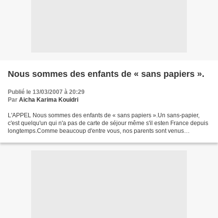
Nous sommes des enfants de « sans papiers ».
Publié le 13/03/2007 à 20:29
Par
Aicha Karima Kouidri
L'APPEL Nous sommes des enfants de « sans papiers ».Un sans-papier,
c'est quelqu'un qui n'a pas de carte de séjour même s'il esten France depuis
longtemps.Comme beaucoup d'entre vous, nos parents sont venus
d'ailleurs. Ils ont fuila violence, la misère....