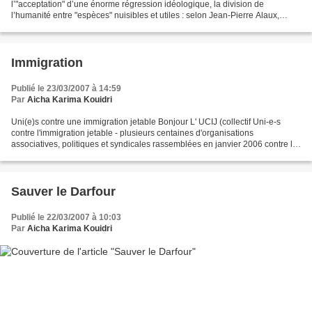
l’"acceptation" d’une énorme régression idéologique, la division de
l’humanité entre "espèces" nuisibles et utiles : selon Jean-Pierre Alaux,
chargé d’études au Gisti (Groupe d’information...
Immigration
Publié le 23/03/2007 à 14:59
Par
Aicha Karima Kouidri
Uni(e)s contre une immigration jetable Bonjour L' UCIJ (collectif Uni-e-s
contre l'immigration jetable - plusieurs centaines d'organisations
associatives, politiques et syndicales rassemblées en janvier 2006 contre la
réforme de la réglementation relative...
Sauver le Darfour
Publié le 22/03/2007 à 10:03
Par
Aicha Karima Kouidri