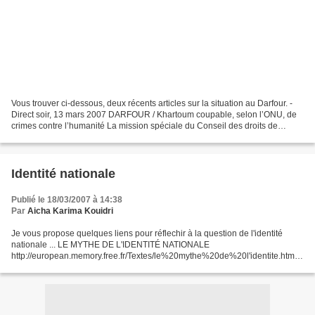
Vous trouver ci-dessous, deux récents articles sur la situation au Darfour. -
Direct soir, 13 mars 2007 DARFOUR / Khartoum coupable, selon l’ONU, de
crimes contre l’humanité La mission spéciale du Conseil des droits de
l’Homme de l’ONU sur la situation...
Identité nationale
Publié le 18/03/2007 à 14:38
Par
Aicha Karima Kouidri
Je vous propose quelques liens pour réflechir à la question de l'identité
nationale ... LE MYTHE DE L'IDENTITÉ NATIONALE
http://european.memory.free.fr/Textes/le%20mythe%20de%20l'identite.html
La lente invention des identités nationales par Anne-Marie...