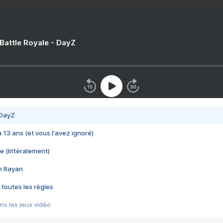
 Battle Royale - DayZ
 DayZ
 a 13 ans (et vous l'avez ignoré)
e (littéralement)
im Rayan
 toutes les règles
s les jeux vidéo
us choquant de Rockstar ? - Le scandale BULLY