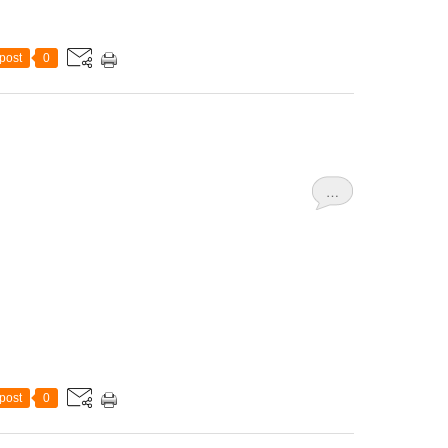
post
0
…
post
0