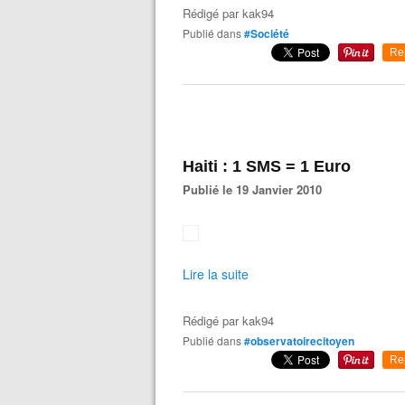
Rédigé par
kak94
Publié dans
#Société
Re
Haiti : 1 SMS = 1 Euro
Publié le 19 Janvier 2010
Lire la suite
Rédigé par
kak94
Publié dans
#observatoirecitoyen
Re