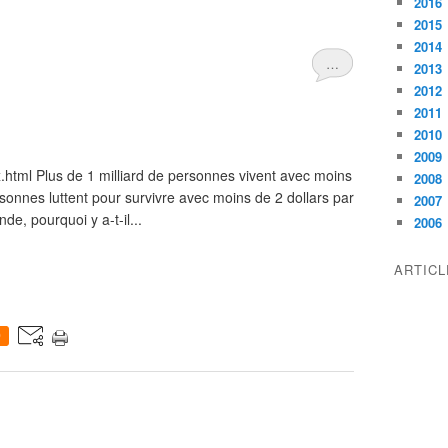
2016
2015
2014
…
2013
2012
2011
2010
2009
.html Plus de 1 milliard de personnes vivent avec moins
2008
ersonnes luttent pour survivre avec moins de 2 dollars par
2007
de, pourquoi y a-t-il...
2006
ARTIC
0