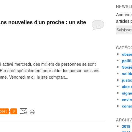
NEWSL
Abonnez
articles 
ans nouvelles d'un proche : un site
…
Email
CATÉG
obser
polit
é activé mercredi, des milliers de personnes se sont
Socié
ICR a créé spécialement pour aider les personnes sans
solid
me. Vendredi midi, le site comptait...
justi
aide 
signe
envi
conso
post
0
ARCHI
2019