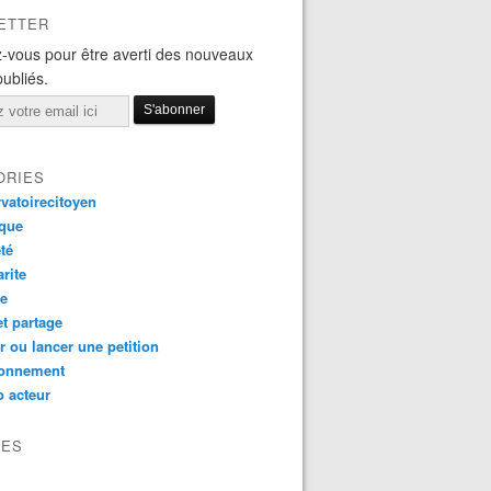
ETTER
-vous pour être averti des nouveaux
publiés.
ORIES
vatoirecitoyen
ique
té
arite
ce
et partage
r ou lancer une petition
ronnement
 acteur
VES