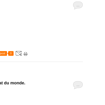
…
post
0
tat du monde.
…