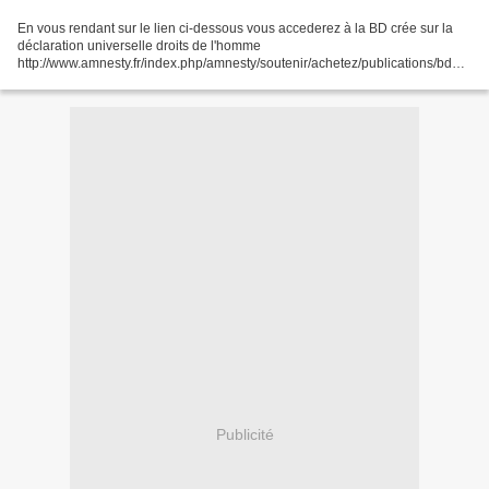
En vous rendant sur le lien ci-dessous vous accederez à la BD crée sur la
déclaration universelle droits de l'homme
http://www.amnesty.fr/index.php/amnesty/soutenir/achetez/publications/bd_la
_declaration_universelle_illustree/diaporama_bd_illustratio...
Publicité