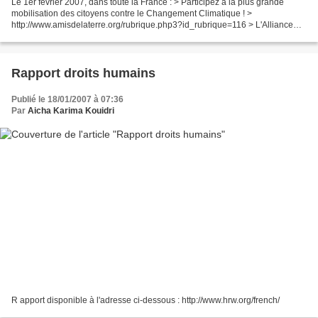
Le 1er février 2007, dans toute la France : > Participez à la plus grande
mobilisation des citoyens contre le Changement Climatique ! >
http://www.amisdelaterre.org/rubrique.php3?id_rubrique=116 > L'Alliance
pour la Planète (groupement national d'associations...
Rapport droits humains
Publié le 18/01/2007 à 07:36
Par
Aicha Karima Kouidri
R apport disponible à l'adresse ci-dessous : http://www.hrw.org/french/