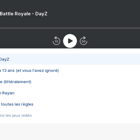
 Battle Royale - DayZ
 DayZ
 a 13 ans (et vous l'avez ignoré)
e (littéralement)
im Rayan
 toutes les règles
s les jeux vidéo
us choquant de Rockstar ? - Le scandale BULLY
e plus moche de Steam