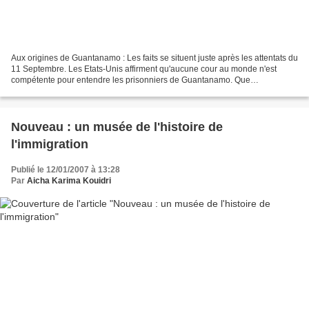
Aux origines de Guantanamo : Les faits se situent juste après les attentats du
11 Septembre. Les Etats-Unis affirment qu'aucune cour au monde n'est
compétente pour entendre les prisonniers de Guantanamo. Que
Guantanamo est un cas unique, ( la base) est...
Nouveau : un musée de l'histoire de
l'immigration
Publié le 12/01/2007 à 13:28
Par
Aicha Karima Kouidri