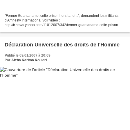
"Fermer Guantanamo, cette prison hors-la-loi...", demandent les militants
d'Amnesty International Voir vidéo :
http://fr.news.yahoo.com/11012007/342/fermer-guantanamo-cette-prison-
hors-la-loi-demandent-les-militants.html
Déclaration Universelle des droits de l'Homme
Publié le 09/01/2007 à 20:09
Par
Aicha Karima Kouidri