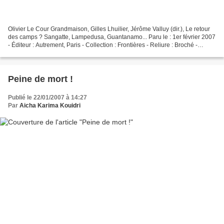
Olivier Le Cour Grandmaison, Gilles Lhuilier, Jérôme Valluy (dir.), Le retour
des camps ? Sangatte, Lampedusa, Guantanamo... Paru le : 1er février 2007
- Éditeur : Autrement, Paris - Collection : Frontières - Reliure : Broché -
Description : 300 pages...
Peine de mort !
Publié le 22/01/2007 à 14:27
Par
Aicha Karima Kouidri