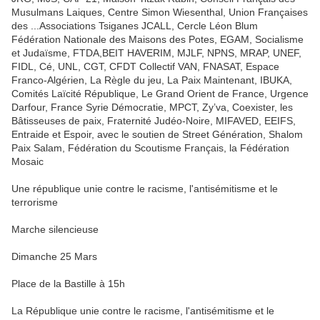
Musulmans Laiques, Centre Simon Wiesenthal, Union Françaises
des
...
Associations Tsiganes JCALL, Cercle Léon Blum
Fédération Nationale des Maisons des Potes, EGAM, Socialisme
et Judaïsme, FTDA,BEIT HAVERIM, MJLF, NPNS, MRAP, UNEF,
FIDL, Cé, UNL, CGT, CFDT Collectif VAN, FNASAT, Espace
Franco-Algérien, La Règle du jeu, La Paix Maintenant, IBUKA,
Comités Laïcité République, Le Grand Orient de France, Urgence
Darfour, France Syrie Démocratie, MPCT, Zy’va, Coexister, les
Bâtisseuses de paix, Fraternité Judéo-Noire, MIFAVED, EEIFS,
Entraide et Espoir, avec le soutien de Street Génération, Shalom
Paix Salam, Fédération du Scoutisme Français, la Fédération
Mosaic
Une république unie contre le racisme, l'antisémitisme et le
terrorisme
Marche silencieuse
Dimanche 25 Mars
Place de la Bastille à 15h
La République unie contre le racisme, l'antisémitisme et le