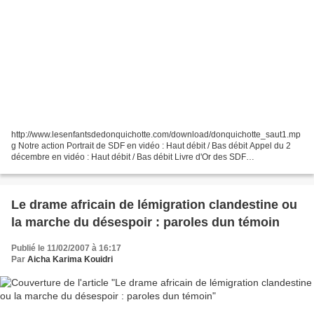
http://www.lesenfantsdedonquichotte.com/download/donquichotte_saut1.mp
g Notre action Portrait de SDF en vidéo : Haut débit / Bas débit Appel du 2
décembre en vidéo : Haut débit / Bas débit Livre d'Or des SDF
Téléchargements Newsletter Charte des enfants...
Le drame africain de lémigration clandestine ou
la marche du désespoir : paroles dun témoin
Publié le 11/02/2007 à 16:17
Par
Aicha Karima Kouidri