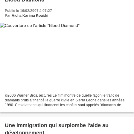
Publié le 16/02/2007 à 07:27
Par
Aicha Karima Kouidri
©2006 Warner Bros. pictures Le film montre de quelle façon le trafic de
diamants bruts a financé la guerre civile en Sierra Leone dans les années
1990. Ces diamants qui financent les conflits sont appelés "diamants de
sang" ou encore "diamants de la guerre"....
Une immigration qui surplombe l'aide au
développement.