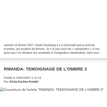
samedi 10 février 2007. David Soubeiga Il y a nécessité que je précise
d’entrée, ma position de témoin. Je n’ai pas suivi les « clandestins » (c’est
ainsi que l’on désigne les candidats à l’émigration clandestine), dans leur
longue et douloureuse traversée...
RWANDA- TEMOIGNAGE DE L'OMBRE 3
Publié le 10/02/2007 à 11:12
Par
Aicha Karima Kouidri