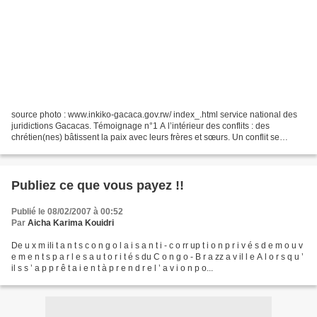
source photo : www.inkiko-gacaca.gov.rw/ index_.html service national des
juridictions Gacacas. Témoignage n°1 A l’intérieur des conflits : des
chrétien(nes) bâtissent la paix avec leurs frères et sœurs. Un conflit se
prépare de longue date. Réfugiés...
Publiez ce que vous payez !!
Publié le 08/02/2007 à 00:52
Par
Aicha Karima Kouidri
De u x m ili t a n t s c o n g o l a i s a n t i - c o rr up t i o n p r i v é s d e m o u v
e m e n t s p a r l e s a u t o r i t é s du C o n g o - B r a zz a v il l e A l o r s q u ’
il s s ’ a p p r ê t a i e n t à p r e n d r e l ’ a v i o n p o...