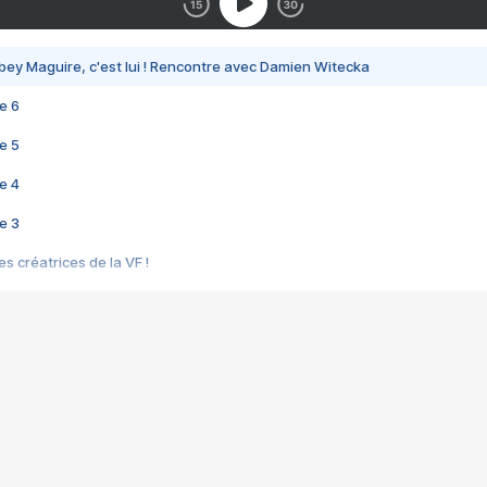
bey Maguire, c'est lui ! Rencontre avec Damien Witecka
e 6
e 5
e 4
e 3
s créatrices de la VF !
e 2
e 1
e Mektoub My Love arrive enfin ! Rencontre avec Shaïn Boumedine et Sal
i : après Toni en famille
elle réalise le bouleversant Dites lui que je l'aime