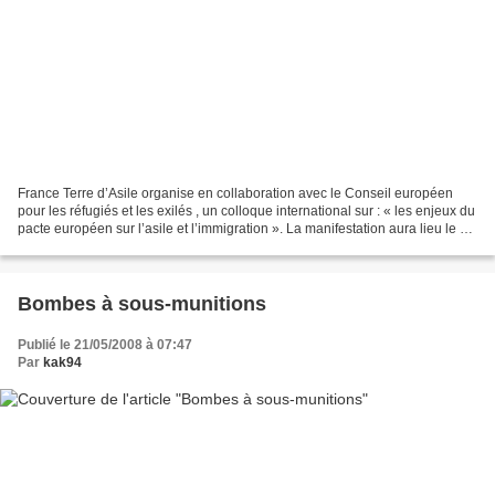
France Terre d’Asile organise en collaboration avec le Conseil européen
pour les réfugiés et les exilés , un colloque international sur : « les enjeux du
pacte européen sur l’asile et l’immigration ». La manifestation aura lieu le 12
et 13 juin 2008....
Bombes à sous-munitions
Publié le 21/05/2008 à 07:47
Par
kak94