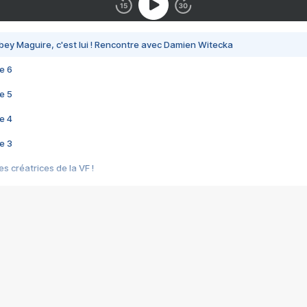
bey Maguire, c'est lui ! Rencontre avec Damien Witecka
e 6
e 5
e 4
e 3
s créatrices de la VF !
e 2
e 1
e Mektoub My Love arrive enfin ! Rencontre avec Shaïn Boumedine et Sal
i : après Toni en famille
elle réalise le bouleversant Dites lui que je l'aime