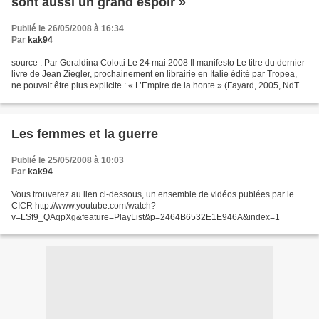
sont aussi un grand espoir »
Publié le 26/05/2008 à 16:34
Par
kak94
source : Par Geraldina Colotti Le 24 mai 2008 Il manifesto Le titre du dernier
livre de Jean Ziegler, prochainement en librairie en Italie édité par Tropea,
ne pouvait être plus explicite : « L’Empire de la honte » (Fayard, 2005, NdT).
Face à la crise...
Les femmes et la guerre
Publié le 25/05/2008 à 10:03
Par
kak94
Vous trouverez au lien ci-dessous, un ensemble de vidéos publées par le
CICR http://www.youtube.com/watch?
v=LSf9_QAqpXg&feature=PlayList&p=2464B6532E1E946A&index=1