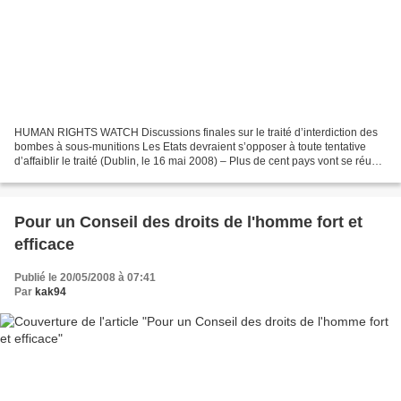
HUMAN RIGHTS WATCH Discussions finales sur le traité d’interdiction des
bombes à sous-munitions Les Etats devraient s’opposer à toute tentative
d’affaiblir le traité (Dublin, le 16 mai 2008) – Plus de cent pays vont se réunir
à partir du 19 mai à Dublin,...
Pour un Conseil des droits de l'homme fort et
efficace
Publié le 20/05/2008 à 07:41
Par
kak94