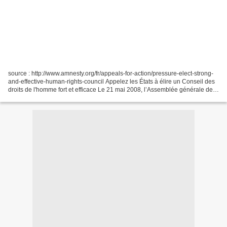
source : http://www.amnesty.org/fr/appeals-for-action/pressure-elect-strong-
and-effective-human-rights-council Appelez les États à élire un Conseil des
droits de l'homme fort et efficace Le 21 mai 2008, l’Assemblée générale de
l’ONU désignera, dans le...