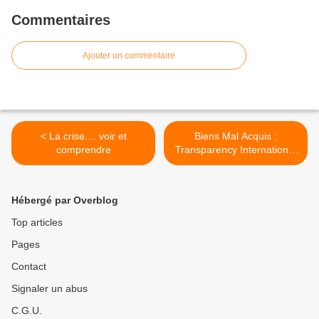
Commentaires
Ajouter un commentaire
< La crise.... voir et
Biens Mal Acquis :
comprendre
Transparency International
France et SHERPA
dénoncent des tentatives
d’intimidations judiciaires
Hébergé par Overblog
Paris, le 13 septembre
2012 Suite à l’annonce
Top articles
dans la presse d’une
Pages
demande d >
Contact
Signaler un abus
C.G.U.