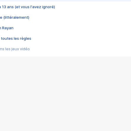
 a 13 ans (et vous l'avez ignoré)
e (littéralement)
im Rayan
 toutes les règles
s les jeux vidéo
us choquant de Rockstar ? - Le scandale BULLY
e plus moche de Steam
du RÊVE tourne au CAUCHEMAR
pendant 8 heures
it… à tort
umiliés par un jeu vidéo
ire - Final Fantasy 8