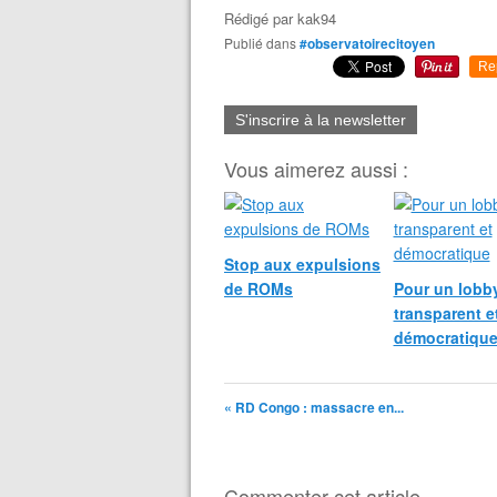
Rédigé par
kak94
Publié dans
#observatoirecitoyen
Re
S'inscrire à la newsletter
Vous aimerez aussi :
Stop aux expulsions
de ROMs
Pour un lobb
transparent e
démocratiqu
« RD Congo : massacre en...
Commenter cet article