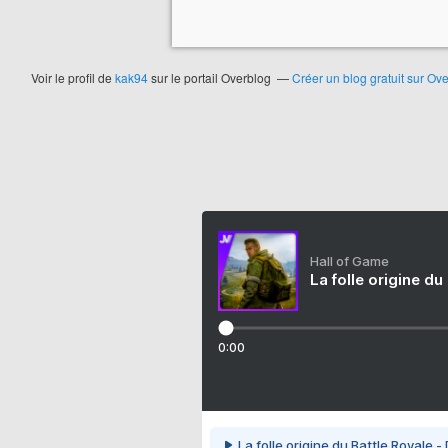
Voir le profil de
kak94
sur le portail Overblog
Créer un blog gratuit sur Ov
Hall of Game
La folle origine du
0:00
La folle origine du Battle Royale -