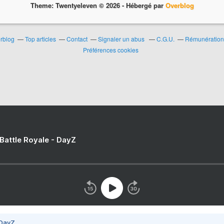
Theme: Twentyeleven © 2026 -
Hébergé par
Overblog
erblog
Top articles
Contact
Signaler un abus
C.G.U.
Rémunération 
Préférences cookies
 Battle Royale - DayZ
 DayZ