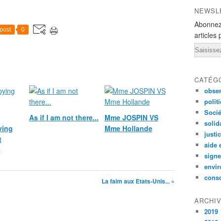
NEWSL
Abonnez
post
0
articles 
Email
CATÉG
obser
polit
Socié
As if I am not there...
Mme JOSPIN VS
solid
ying
Mme Hollande
justi
t
aide 
e
signe
envi
conso
La faim aux Etats-Unis... »
ARCHI
2019