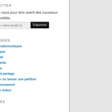
ETTER
-vous pour être averti des nouveaux
publiés.
ORIES
vatoirecitoyen
ique
té
arite
ce
et partage
r ou lancer une petition
ronnement
 acteur
VES